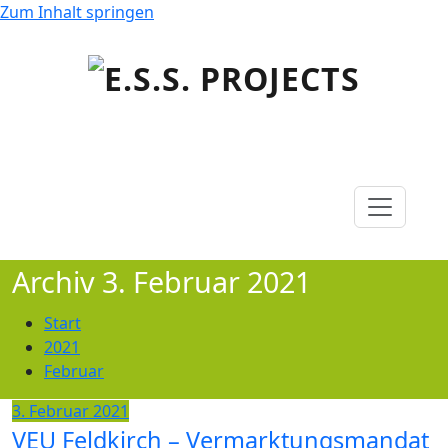
Zum Inhalt springen
EVENT. SPONSORING. SERVICE.
E.S.S. PROJECTS
Archiv 3. Februar 2021
Start
2021
Februar
3. Februar 2021
VEU Feldkirch – Vermarktungsmandat