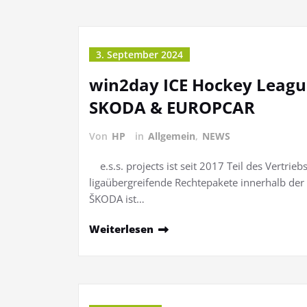
3. September 2024
win2day ICE Hockey League
SKODA & EUROPCAR
Von
HP
in
Allgemein
,
NEWS
e.s.s. projects ist seit 2017 Teil des Vertrie
ligaübergreifende Rechtepakete innerhalb der
ŠKODA ist…
Weiterlesen