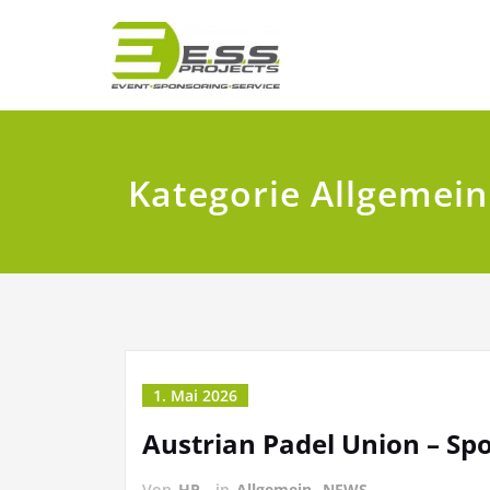
Zum
EVENT. SPONSORIN
E.S.S. PR
Inhalt
springen
Kategorie Allgemein
1. Mai 2026
Austrian Padel Union – S
Von
HP
in
Allgemein
,
NEWS