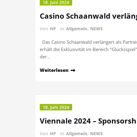
18. Juni 2024
Casino Schaanwald verläng
Von
HP
in
Allgemein
,
NEWS
Das Casino Schaanwald verlängert als Partner
erhält die Exklusivität im Bereich "Glücksspiel"
der…
Weiterlesen
18. Juni 2024
Viennale 2024 – Sponsors
Von
HP
in
Allgemein
,
NEWS