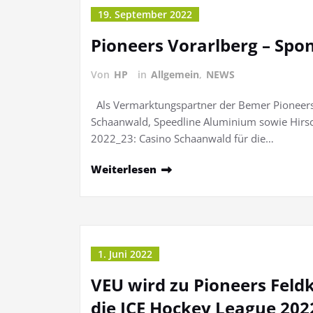
19. September 2022
Pioneers Vorarlberg – Spo
Von
HP
in
Allgemein
,
NEWS
Als Vermarktungspartner der Bemer Pioneers V
Schaanwald, Speedline Aluminium sowie Hirsc
2022_23: Casino Schaanwald für die…
Weiterlesen
1. Juni 2022
VEU wird zu Pioneers Fel
die ICE Hockey League 2022