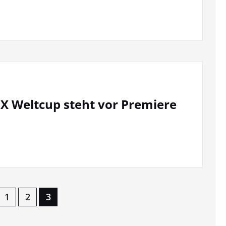
X Weltcup steht vor Premiere
1
2
3