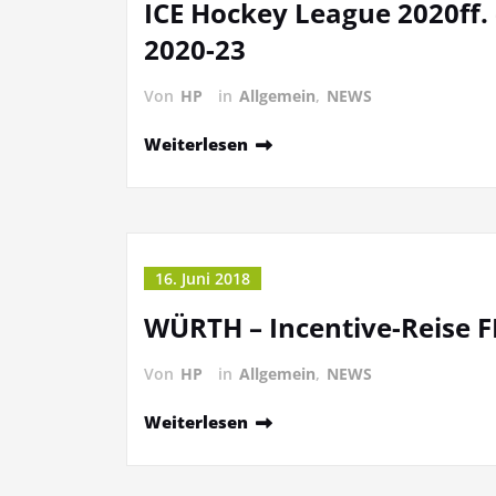
ICE Hockey League 2020ff.
2020-23
Von
HP
in
Allgemein
,
NEWS
Weiterlesen
16. Juni 2018
WÜRTH – Incentive-Reise 
Von
HP
in
Allgemein
,
NEWS
Weiterlesen