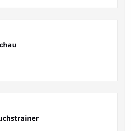
achau
uchstrainer